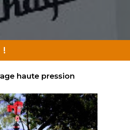
 !
yage haute pression