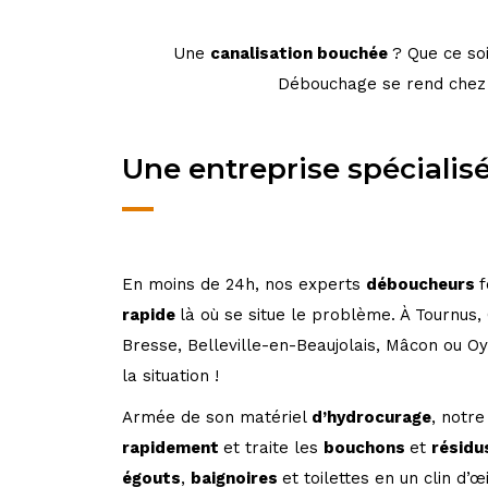
Une
canalisation bouchée
? Que ce so
Débouchage se rend chez 
Une entreprise spécialis
En moins de 24h, nos experts
déboucheurs
rapide
là où se situe le
problème. À Tournus, 
Bresse, Belleville-en-Beaujolais, Mâcon ou O
la situation !
Armée de son matériel
d’hydrocurage
, notr
rapidement
et traite les
bouchons
et
résid
égouts
,
baignoires
et toilettes en un clin d’œ