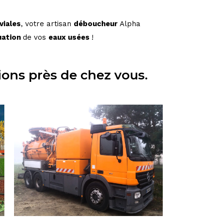
viales
, votre artisan
déboucheur
Alpha
uation
de vos
eaux
usées
!
ions près de chez vous.