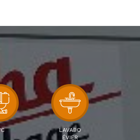
C
LAVABO
ÉVIER