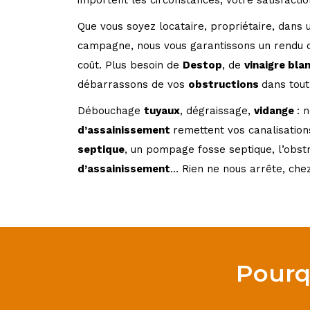
importent les circonstances, votre satisfaction
Que vous soyez locataire, propriétaire, dans 
campagne, nous
vous garantissons un rendu 
coût. Plus besoin de
Destop
, de
vinaigre bla
débarrassons de vos
obstructions
dans tou
Débouchage
tuyaux
, dégraissage,
vidange
: 
d’assainissement
remettent vos
canalisatio
septique
, un pompage fosse septique,
l’obst
d’assainissement
… Rien ne nous arrête, ch
Pourq