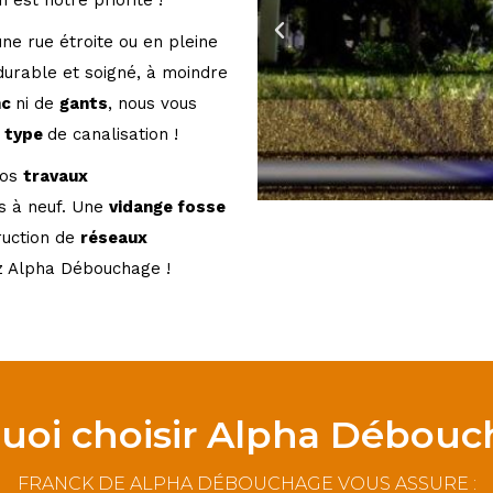
 est notre priorité !
une rue étroite ou en pleine
durable et soigné, à moindre
nc
ni de
gants
, nous vous
t
type
de canalisation !
nos
travaux
ns à neuf. Une
vidange fosse
ruction de
réseaux
ez Alpha
Débouchage !
uoi choisir Alpha Débouc
FRANCK DE ALPHA DÉBOUCHAGE VOUS ASSURE :