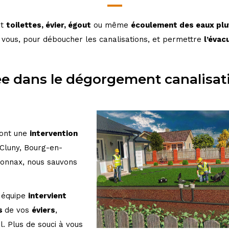
it
toilettes, évier, égout
ou même
écoulement des
eaux plu
vous, pour déboucher les canalisations
, et permettre
l’évac
ée dans le dégorgement canalisat
font une
intervention
Cluny, Bourg-en-
yonnax,
nous sauvons
e équipe
intervient
us
de vos
éviers
,
il. Plus
de souci à vous