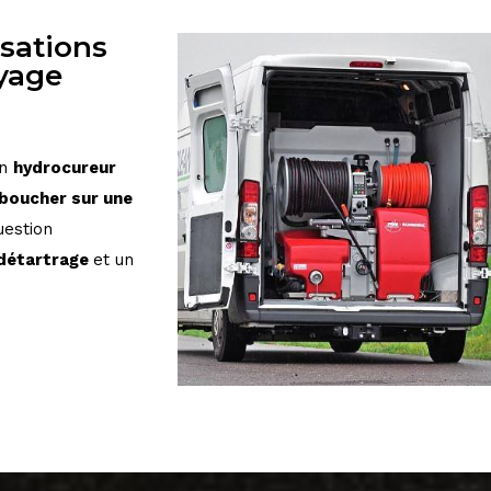
sations
yage
on
hydrocureur
boucher sur une
uestion
détartrage
et un